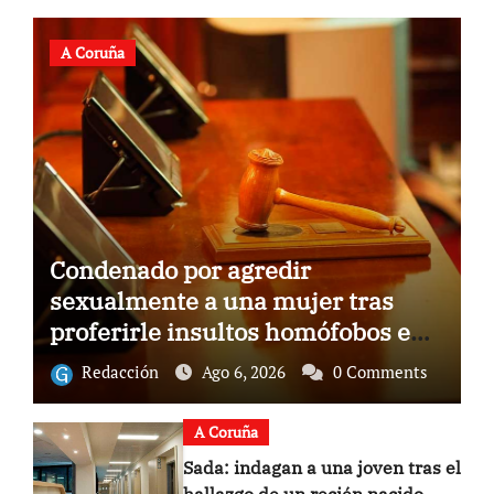
A Coruña
Condenado por agredir
sexualmente a una mujer tras
proferirle insultos homófobos en
A Coruña
Redacción
Ago 6, 2026
0 Comments
A Coruña
Sada: indagan a una joven tras el