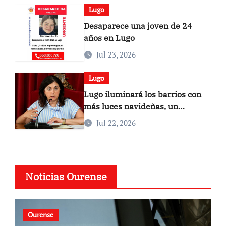
Lugo
Desaparece una joven de 24
años en Lugo
Jul 23, 2026
Lugo
Lugo iluminará los barrios con
más luces navideñas, un
carrusel y el regreso del Belén
Jul 22, 2026
Noticias Ourense
Ourense