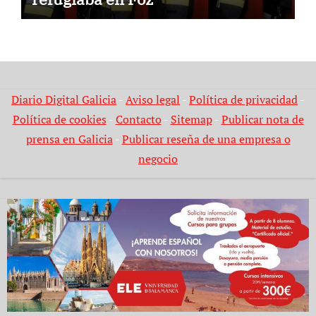
Diario Digital Galicia
-
Aviso legal
-
Política de privacidad
-
Política de cookies
-
Contacto
-
Sitemap
-
Publicar nota de
prensa en Galicia
-
Publicar reseña de una empresa o
negocio