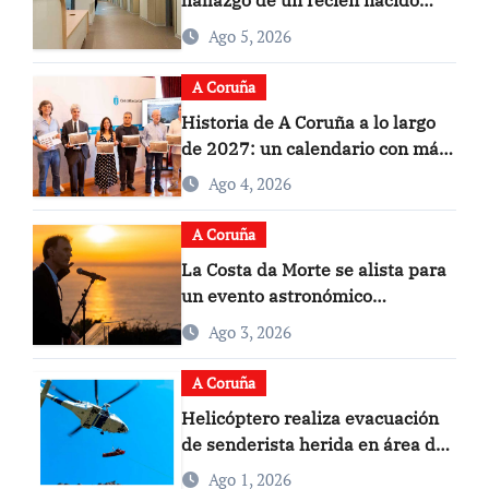
hallazgo de un recién nacido
muerto en su hogar
Ago 5, 2026
A Coruña
Historia de A Coruña a lo largo
de 2027: un calendario con más
de 650 efemérides
Ago 4, 2026
A Coruña
La Costa da Morte se alista para
un evento astronómico
excepcional: un eclipse solar y la
Ago 3, 2026
última puesta de sol de la
Península en una misma tarde
A Coruña
Helicóptero realiza evacuación
de senderista herida en área de
difícil acceso del Monte Pindo
Ago 1, 2026