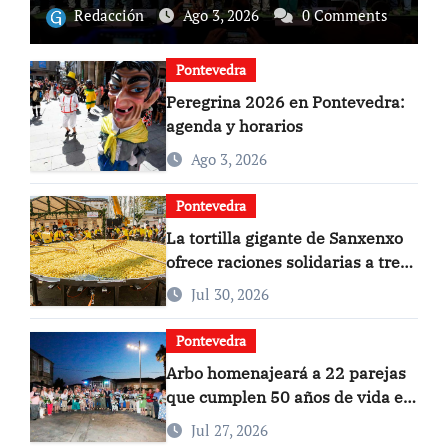
nacional del campo
Redacción
Ago 3, 2026
0 Comments
Pontevedra
Peregrina 2026 en Pontevedra:
agenda y horarios
Ago 3, 2026
Pontevedra
La tortilla gigante de Sanxenxo
ofrece raciones solidarias a tres
euros
Jul 30, 2026
Pontevedra
Arbo homenajeará a 22 parejas
que cumplen 50 años de vida en
común
Jul 27, 2026