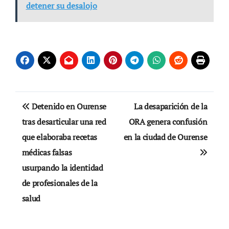
detener su desalojo
Navegación
Detenido en Ourense
La desaparición de la
de
tras desarticular una red
ORA genera confusión
que elaboraba recetas
en la ciudad de Ourense
entradas
médicas falsas
usurpando la identidad
de profesionales de la
salud